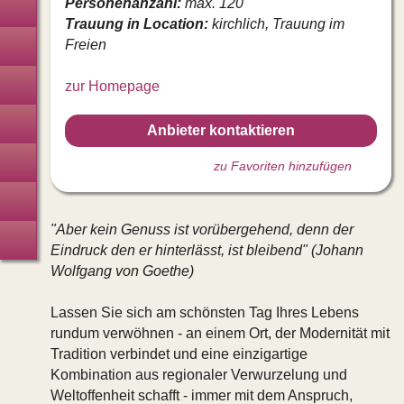
Personenanzahl:
max. 120
Technik · Verleih · Zelte
Trauung in Location:
kirchlich, Trauung im
Freien
(Gast-)Geschenke
Tanzschulen
zur Homepage
Coaching · Paarberatung
Anbieter kontaktieren
JunggesellInnenabschied
zu Favoriten hinzufügen
Hochzeitsreise
"Aber kein Genuss ist vorübergehend, denn der
Hochzeitsversicherung
Eindruck den er hinterlässt, ist bleibend" (Johann
Wolfgang von Goethe)
Lassen Sie sich am schönsten Tag Ihres Lebens
rundum verwöhnen - an einem Ort, der Modernität mit
Tradition verbindet und eine einzigartige
Kombination aus regionaler Verwurzelung und
Weltoffenheit schafft - immer mit dem Anspruch,