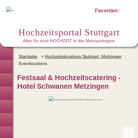
Favoriten:
Hochzeitsportal Stuttgart
Alles für eure HOCHZEIT in der Metropolregion
Hochzeitsplaner
Startseite
>
Hochzeitslocations Stuttgart, Metzingen
·
Eventlocations
Brautmode · Hochzeitsanzug
Festsaal & Hochzeitscatering -
Trauringe
Hotel Schwanen Metzingen
Hochzeitslocations
Trauredner
Hochzeitsfotografen · Video
Brautstyling · Make-up