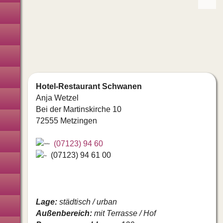
Hochzeitskarten
Fotoboxen
Deko · Floristen · Hussen
Catering
Hotel-Restaurant Schwanen
Anja Wetzel
Hochzeitstorte
Bei der Martinskirche 10
Musiker · DJ's · Bands
72555 Metzingen
Showkünstler · Kinder
(07123) 94 60
(07123) 94 61 00
Hochzeitsauto · Kutsche
Hochzeitstauben · Ballons
Lage:
städtisch / urban
Feuerwerk · Lasershow
Außenbereich:
mit Terrasse / Hof